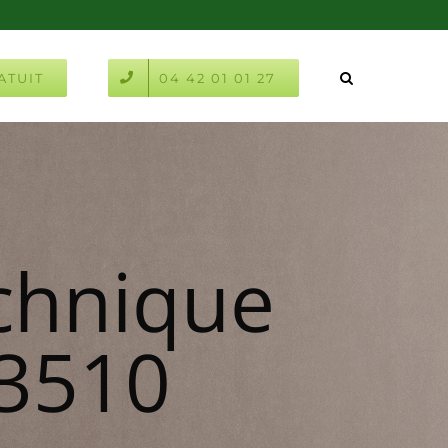
ATUIT
04 42 01 01 27
chnique
13510