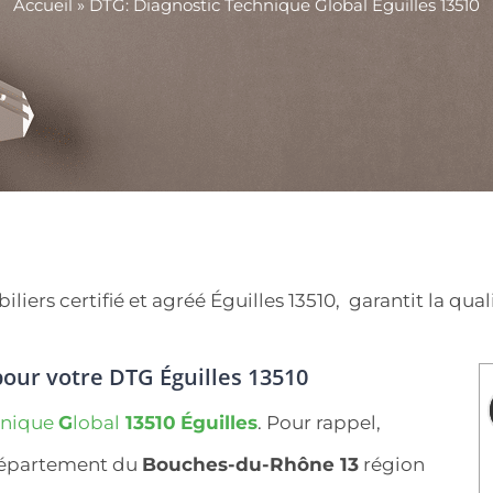
Accueil
»
DTG: Diagnostic Technique Global Éguilles 13510
rs certifié et agréé Éguilles 13510, garantit la qualit
our votre DTG Éguilles 13510
hnique
G
lobal
13510
Éguilles
. Pour rappel,
 département du
Bouches-du-Rhône 13
région