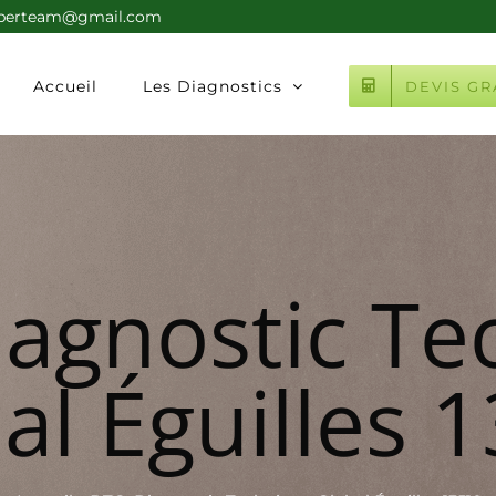
xperteam@gmail.com
Accueil
Les Diagnostics
DEVIS GR
iagnostic Te
al Éguilles 