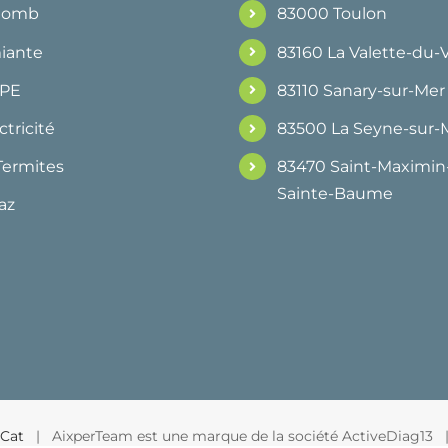
Plomb
83000 Toulon
iante
83160 La Valette-du-
DPE
83110 Sanary-sur-Mer
ctricité
83500 La Seyne-sur-
Termites
83470 Saint-Maximin-
Sainte-Baume
az
Cat
| AixperTeam est une marque de la société ActiveDiag13