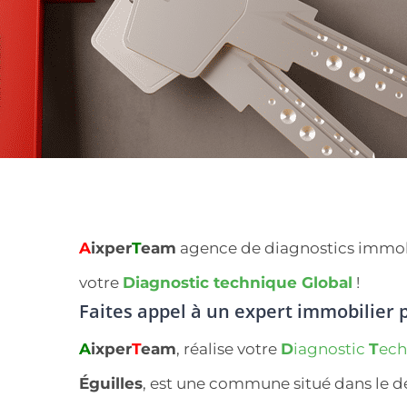
A
ixper
T
eam
agence de diagnostics immobilie
votre
Diagnostic technique Global
!
Faites appel à un expert immobilier
p
A
ixper
T
eam
, réalise votre
D
iagnostic
T
ec
Éguilles
, est une commune situé dans le