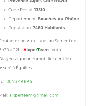
Provence-Alpes-Côte d’Azur
Code Postal:
13510
Département:
Bouches-du-Rhône
Population:
7480 Habitants
Contactez nous du lundi au Samedi de
8h30 a 22h !
A
ixper
T
eam
, Votre
Diagnostiqueur immobilier certifié et
assuré à Éguilles
Tel:
06 73 49 89 51
Mail:
aixperteam@gmail.com
,