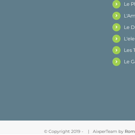
Le 
L'Am
Le 
L'ele
Les 
Le G
© Copyright 2019 -
| AixperTeam by
Rom