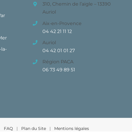
310, Chemin de l’aigle – 13390
Auriol
Var
Aix-en-Provence
04 42 21 11 12
Mer
Auriol
la-
04 42 01 01 27
Région PACA
06 73 49 89 51
 |
FAQ
|
Plan du Site
|
Mentions légales