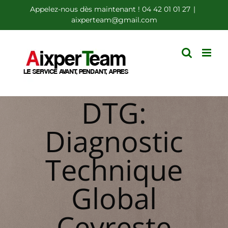
Passer
Appelez-nous dès maintenant ! 04 42 01 01 27
|
aixperteam@gmail.com
au
contenu
DTG:
Diagnostic
Technique
Global
Ceyreste