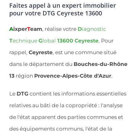
Faites appel à un expert immobilier
pour votre DTG Ceyreste 13600
A
ixper
T
eam
, réalise votre
D
iagnostic
T
echnique
G
lobal
13600
Ceyreste
. Pour
rappel,
Ceyreste
, est une commune situé
dans le département du
Bouches-du-Rhône
13
région
Provence-Alpes-Côte d'Azur
.
Le
DTG
contient les informations essentielles
relatives au bâti de la copropriété : l'analyse
de l'état apparent des parties communes et
des équipements communs, l'état de la