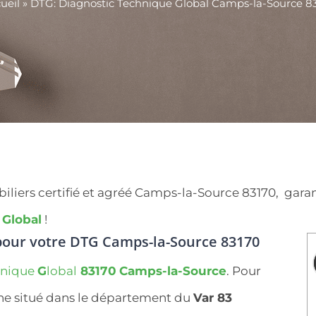
ueil
»
DTG: Diagnostic Technique Global Camps-la-Source 8
ers certifié et agréé Camps-la-Source 83170, garantit
 Global
!
our votre DTG Camps-la-Source 83170
hnique
G
lobal
83170
Camps-la-Source
. Pour
ne situé dans le département du
Var 83