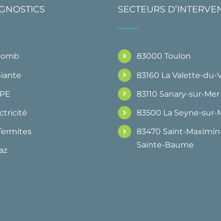
AGNOSTICS
SECTEURS D’INTERVE
Plomb
83000 Toulon
iante
83160 La Valette-du-
DPE
83110 Sanary-sur-Mer
ctricité
83500 La Seyne-sur-
Termites
83470 Saint-Maximin-
Sainte-Baume
az