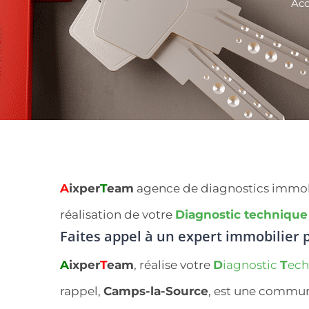
Acc
A
ixper
T
eam
agence de diagnostics immobili
réalisation de votre
Diagnostic technique
Faites appel à un expert immobilier
p
A
ixper
T
eam
, réalise votre
D
iagnostic
T
ec
rappel,
Camps-la-Source
, est une commu