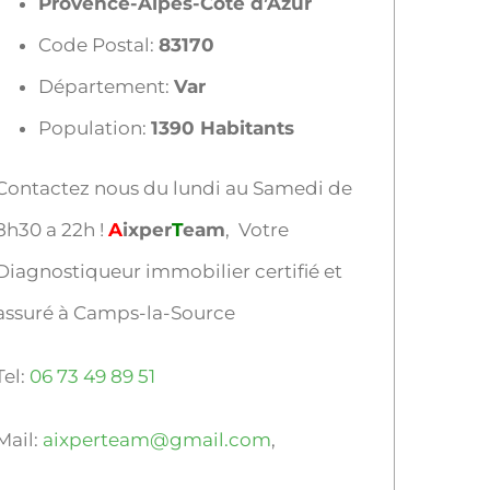
Provence-Alpes-Côte d’Azur
Code Postal:
83170
Département:
Var
Population:
1390 Habitants
Contactez nous du lundi au Samedi de
8h30 a 22h !
A
ixper
T
eam
, Votre
Diagnostiqueur immobilier certifié et
assuré à Camps-la-Source
Tel:
06 73 49 89 51
Mail:
aixperteam@gmail.com
,