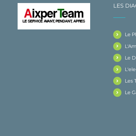
LES DI
Le 
L'Am
Le 
L'ele
Les 
Le G