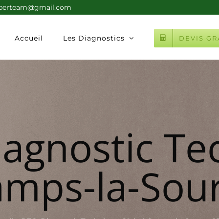
xperteam@gmail.com
Accueil
Les Diagnostics
DEVIS GR
iagnostic Te
amps-la-Sou