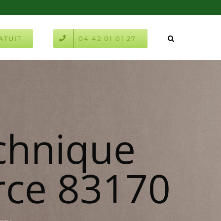
ATUIT
04 42 01 01 27
chnique
rce 83170