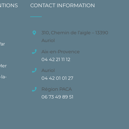
NTIONS
CONTACT INFORMATION
310, Chemin de l’aigle – 13390
Auriol
Var
Aix-en-Provence
04 42 21 11 12
Mer
Auriol
la-
04 42 01 01 27
Région PACA
06 73 49 89 51