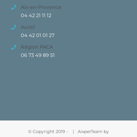
Aix-en-Provence
04 42 21 11 12
Auriol
04 42 01 01 27
Région PACA
06 73 49 89 51
© Copyright 2019 -
| AixperTeam by