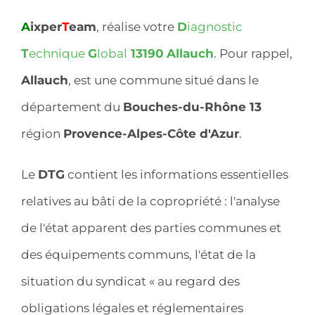
A
ixper
T
eam
, réalise votre
D
iagnostic
T
echnique
G
lobal
13190
Allauch
. Pour rappel,
Allauch
, est une commune situé dans le
département du
Bouches-du-Rhône 13
région
Provence-Alpes-Côte d'Azur
.
Le
DTG
contient les informations essentielles
relatives au bâti de la copropriété : l'analyse
de l'état apparent des parties communes et
des équipements communs, l'état de la
situation du syndicat « au regard des
obligations légales et réglementaires