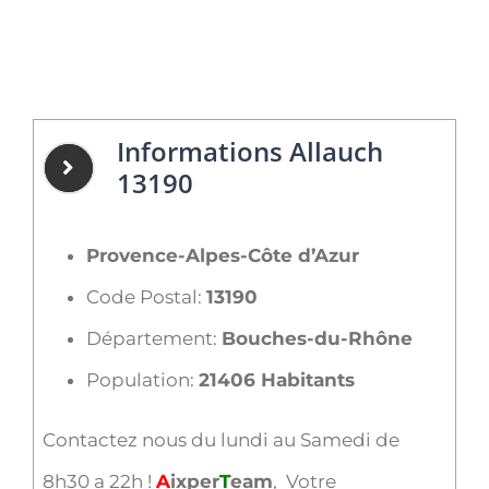
Informations Allauch
13190
Provence-Alpes-Côte d’Azur
Code Postal:
13190
Département:
Bouches-du-Rhône
Population:
21406 Habitants
Contactez nous du lundi au Samedi de
8h30 a 22h !
A
ixper
T
eam
, Votre