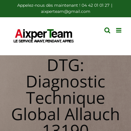
Passer
Appelez-nous dès maintenant ! 04 42 01 01 27
|
aixperteam@gmail.com
au
contenu
DTG:
Diagnostic
Technique
Global Allauch
13190