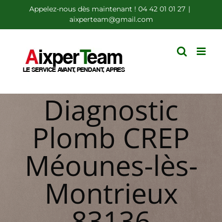
Passer
Appelez-nous dès maintenant ! 04 42 01 01 27
|
aixperteam@gmail.com
au
contenu
Diagnostic
Plomb CREP
Méounes-lès-
Montrieux
83136