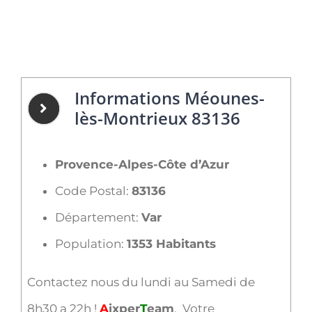
Informations Méounes-
lès-Montrieux 83136
Provence-Alpes-Côte d’Azur
Code Postal:
83136
Département:
Var
Population:
1353 Habitants
Contactez nous du lundi au Samedi de
8h30 a 22h !
A
ixper
T
eam
, Votre