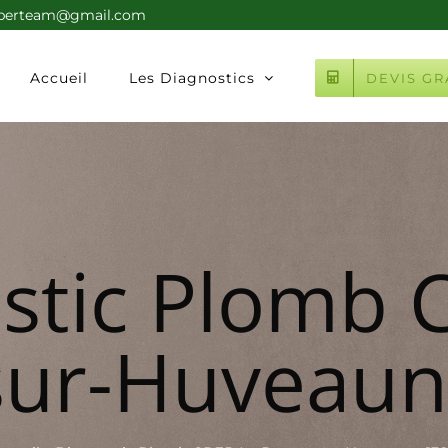
xperteam@gmail.com
Accueil
Les Diagnostics
DEVIS GR
stic Plomb 
sur-Huveaun