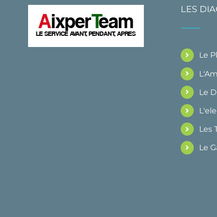
LES DI
Le 
L'Am
Le 
L'ele
Les 
Le G