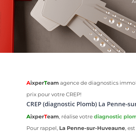
A
A
ixper
T
eam
agence de diagnostics immobil
prix pour votre CREP!
CREP (diagnostic Plomb) La Penne-s
A
ixper
T
eam
, réalise votre
diagnostic plo
Pour rappel,
La Penne-sur-Huveaune
, e