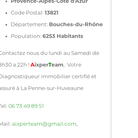
Provence-Alpes-Côte d’Azur
Code Postal:
13821
Département:
Bouches-du-Rhône
Population:
6253 Habitants
Contactez nous du lundi au Samedi de
8h30 a 22h !
A
ixper
T
eam
, Votre
Diagnostiqueur immobilier certifié et
assuré à La Penne-sur-Huveaune
Tel:
06 73 49 89 51
Mail:
aixperteam@gmail.com
,