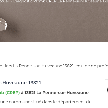
ccueil
»
Diagnostic Plomb CREP La Penne-sur-Huveaune 138
iers La Penne-sur-Huveaune 13821, équipe de professi
ur-Huveaune 13821
mb (CREP)
à 13821
La Penne-sur-Huveaune
.
st une commune situé dans le département du