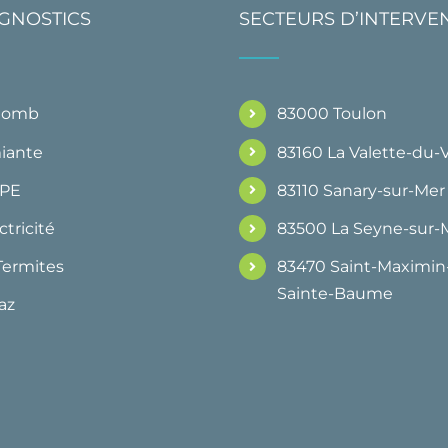
AGNOSTICS
SECTEURS D’INTERVE
Plomb
83000 Toulon
iante
83160 La Valette-du-
DPE
83110 Sanary-sur-Mer
ctricité
83500 La Seyne-sur-
Termites
83470 Saint-Maximin-
Sainte-Baume
az