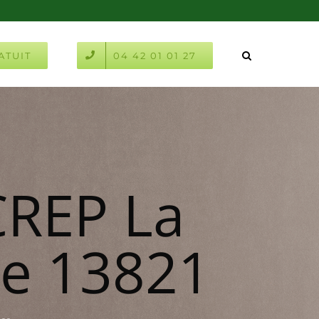
ATUIT
04 42 01 01 27
CREP La
e 13821