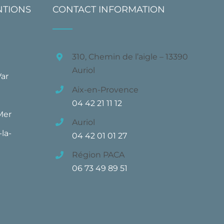
NTIONS
CONTACT INFORMATION
310, Chemin de l’aigle – 13390
Auriol
Var
Aix-en-Provence
04 42 21 11 12
Mer
Auriol
la-
04 42 01 01 27
Région PACA
06 73 49 89 51