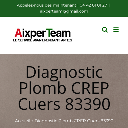
Passer
Appelez-nous dès maintenant ! 04 42 01 01 27
|
aixperteam@gmail.com
au
contenu
Diagnostic
Plomb CREP
Cuers 83390
Accueil
»
Diagnostic Plomb CREP Cuers 83390