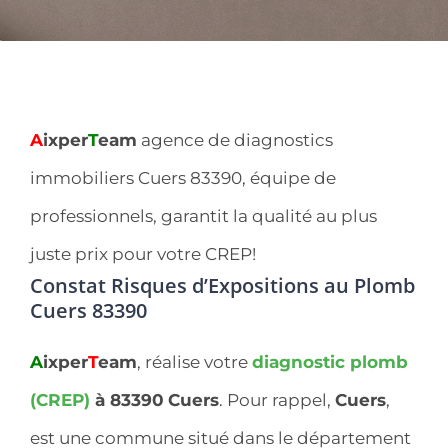
A
ixper
T
eam
agence de diagnostics
immobiliers Cuers 83390, équipe de
professionnels, garantit la qualité au plus
juste prix pour votre CREP!
Constat Risques d’Expositions au Plomb
Cuers 83390
A
ixper
T
eam
, réalise votre
diagnostic plomb
(CREP)
à 83390
Cuers
. Pour rappel,
Cuers
,
est une commune situé dans le département