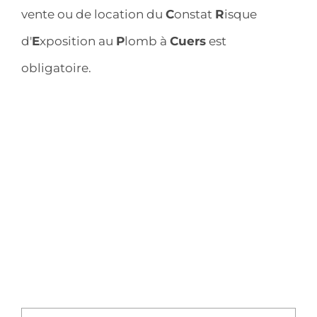
vente ou de location du
C
onstat
R
isque
d'
E
xposition au
P
lomb à
Cuers
est
obligatoire.