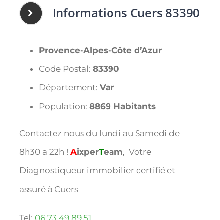
Informations Cuers 83390
Provence-Alpes-Côte d’Azur
Code Postal:
83390
Département:
Var
Population:
8869 Habitants
Contactez nous du lundi au Samedi de
8h30 a 22h !
A
ixper
T
eam
, Votre
Diagnostiqueur immobilier certifié et
assuré à Cuers
Tel:
06 73 49 89 51