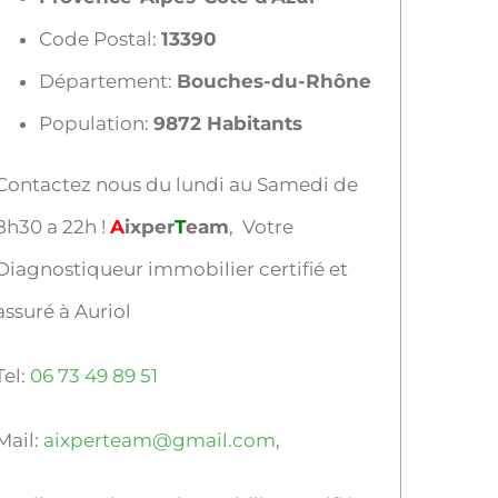
Code Postal:
13390
Département:
Bouches-du-Rhône
Population:
9872 Habitants
Contactez nous du lundi au Samedi de
8h30 a 22h !
A
ixper
T
eam
, Votre
Diagnostiqueur immobilier certifié et
assuré à Auriol
Tel:
06 73 49 89 51
Mail:
aixperteam@gmail.com
,