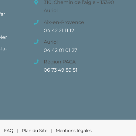
310, Chemin de l’aigle – 13390
Auriol
Var
Aix-en-Provence
04 42 21 11 12
Mer
Auriol
la-
04 42 01 01 27
Région PACA
06 73 49 89 51
 |
FAQ
|
Plan du Site
|
Mentions légales