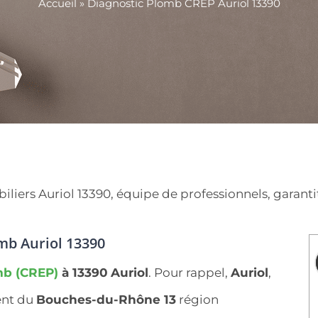
Accueil
»
Diagnostic Plomb CREP Auriol 13390
ers Auriol 13390, équipe de professionnels, garantit 
mb Auriol 13390
mb (CREP)
à 13390
Auriol
. Pour rappel,
Auriol
,
ent du
Bouches-du-Rhône 13
région