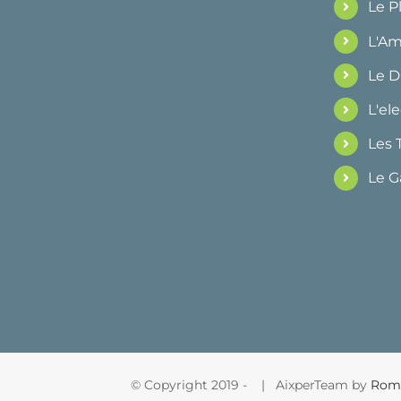
Le 
L'Am
Le 
L'ele
Les 
Le G
© Copyright 2019 -
| AixperTeam by
Rom