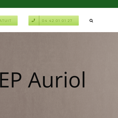
ATUIT
04 42 01 01 27
EP Auriol