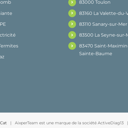
Plomb
83000 Toulon
iante
83160 La Valette-du-
DPE
83110 Sanary-sur-Mer
ctricité
83500 La Seyne-sur-
Termites
83470 Saint-Maximin-
Sainte-Baume
az
Cat
| AixperTeam est une marque de la société ActiveDiag13