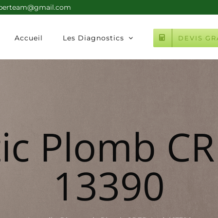
xperteam@gmail.com
Accueil
Les Diagnostics
DEVIS GR
ic Plomb CR
13390