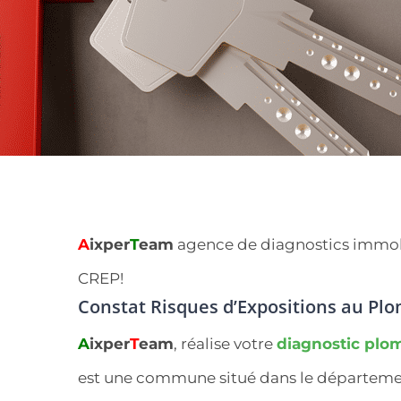
A
ixper
T
eam
agence de diagnostics immobili
CREP!
Constat Risques d’Expositions au Plo
A
ixper
T
eam
, réalise votre
diagnostic plo
est une commune situé dans le départem