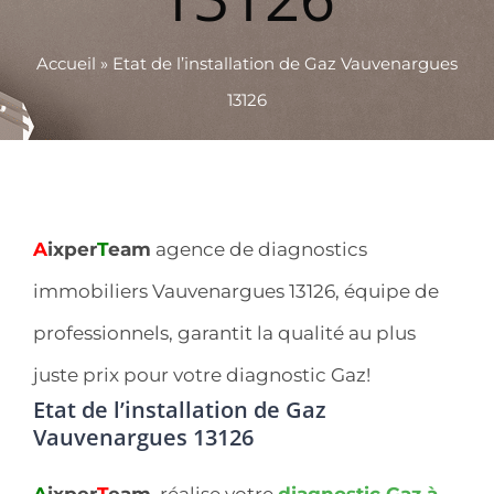
Accueil
»
Etat de l’installation de Gaz Vauvenargues
13126
A
ixper
T
eam
agence de diagnostics
immobiliers Vauvenargues 13126, équipe de
professionnels, garantit la qualité au plus
juste prix pour votre diagnostic Gaz!
Etat de l’installation de Gaz
Vauvenargues 13126
A
ixper
T
eam
, réalise votre
diagnostic Gaz à