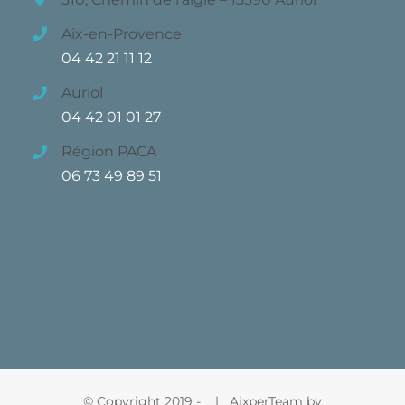
Aix-en-Provence
04 42 21 11 12
Auriol
04 42 01 01 27
Région PACA
06 73 49 89 51
© Copyright 2019 -
| AixperTeam by