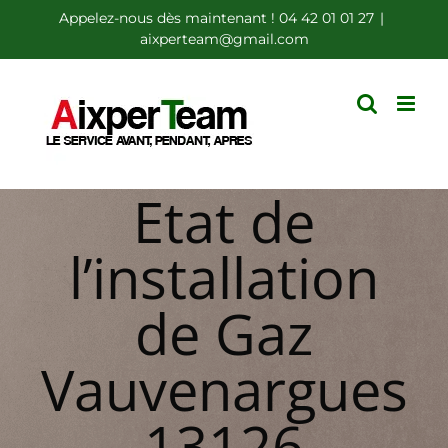
Passer
Appelez-nous dès maintenant ! 04 42 01 01 27
|
aixperteam@gmail.com
au
contenu
Etat de
l’installation
de Gaz
Vauvenargues
13126