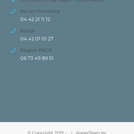
Aix-en-Provence
04 42 21 11 12
Auriol
04 42 01 01 27
Région PACA
06 73 49 89 51
© Copyright 2019 -
| AixperTeam by