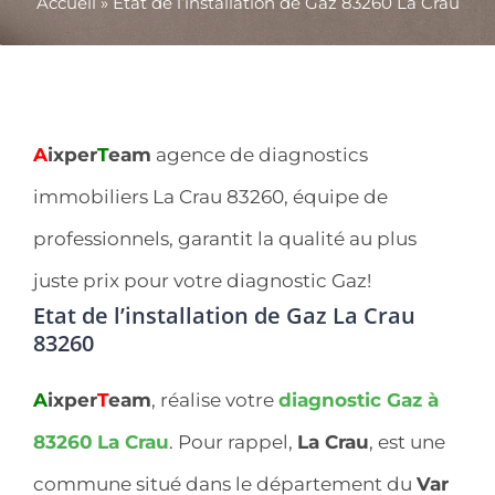
Accueil
»
Etat de l’installation de Gaz 83260 La Crau
A
ixper
T
eam
agence de diagnostics
immobiliers La Crau 83260, équipe de
professionnels, garantit la qualité au plus
juste prix pour votre diagnostic Gaz!
Etat de l’installation de Gaz La Crau
83260
A
ixper
T
eam
, réalise votre
diagnostic Gaz à
83260
La Crau
. Pour rappel,
La Crau
, est une
commune situé dans le département du
Var