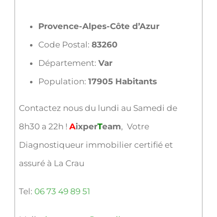
Provence-Alpes-Côte d’Azur
Code Postal:
83260
Département:
Var
Population:
17905 Habitants
Contactez nous du lundi au Samedi de
8h30 a 22h !
A
ixper
T
eam
, Votre
Diagnostiqueur immobilier certifié et
assuré à La Crau
Tel:
06 73 49 89 51