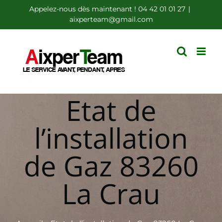
Passer
Appelez-nous dès maintenant ! 04 42 01 01 27
|
aixperteam@gmail.com
au
contenu
Etat de
l’installation
de Gaz 83260
La Crau