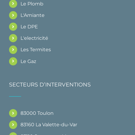
Le Plomb
L'Amiante
Le DPE
L'electricité
Les Termites
Le Gaz
SECTEURS D’INTERVENTIONS
83000 Toulon
83160 La Valette-du-Var