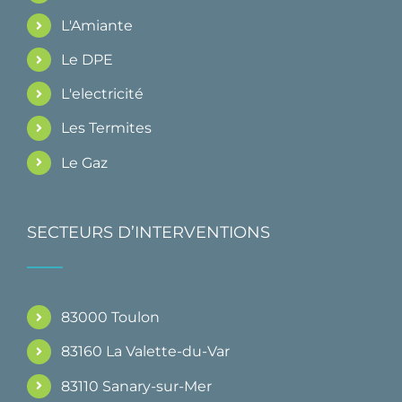
L'Amiante
Le DPE
L'electricité
Les Termites
Le Gaz
SECTEURS D’INTERVENTIONS
83000 Toulon
83160 La Valette-du-Var
83110 Sanary-sur-Mer