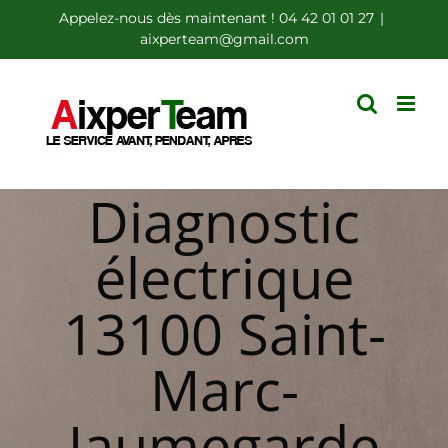
Passer
Appelez-nous dès maintenant ! 04 42 01 01 27
|
aixperteam@gmail.com
au
contenu
Diagnostic
électrique
13100 Saint-
Marc-
Jaumegarde