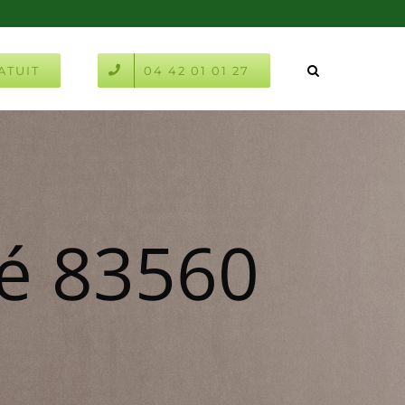
ATUIT
04 42 01 01 27
té 83560