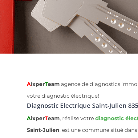
A
ixper
T
eam
agence de diagnostics immobili
votre diagnostic électrique!
Diagnostic Electrique Saint-Julien 83
A
ixper
T
eam
, réalise votre
diagnostic élec
Saint-Julien
, est une commune situé dan