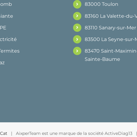
Plomb
83000 Toulon
iante
83160 La Valette-du-
DPE
83110 Sanary-sur-Mer
ctricité
83500 La Seyne-sur-
Termites
83470 Saint-Maximin-
Sainte-Baume
az
Cat
| AixperTeam est une marque de la société ActiveDiag13