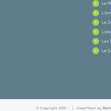
Le 
L'Am
Le 
L'ele
Les 
Le G
© Copyright 2019 -
| AixperTeam by
Rom