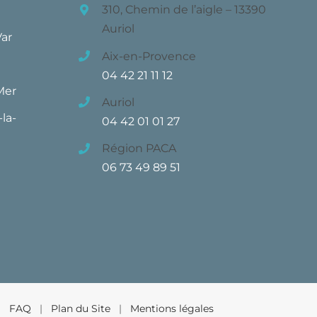
310, Chemin de l’aigle – 13390
Auriol
Var
Aix-en-Provence
04 42 21 11 12
Mer
Auriol
la-
04 42 01 01 27
Région PACA
06 73 49 89 51
 |
FAQ
|
Plan du Site
|
Mentions légales