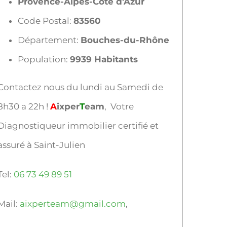
Provence-Alpes-Côte d’Azur
Code Postal:
83560
Département:
Bouches-du-Rhône
Population:
9939 Habitants
Contactez nous du lundi au Samedi de
8h30 a 22h !
A
ixper
T
eam
, Votre
Diagnostiqueur immobilier certifié et
assuré à Saint-Julien
Tel:
06 73 49 89 51
Mail:
aixperteam@gmail.com
,