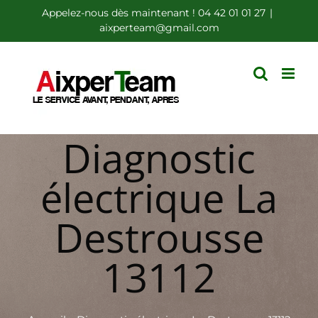
Passer
Appelez-nous dès maintenant ! 04 42 01 01 27
|
aixperteam@gmail.com
au
contenu
Diagnostic
électrique La
Destrousse
13112