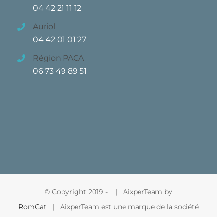
04 42 21 11 12
Auriol
04 42 01 01 27
Région PACA
06 73 49 89 51
© Copyright 2019 -
| AixperTeam by
RomCat
| AixperTeam est une marque de la société