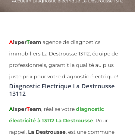
Accueil
»
Diagnostic électrique La Destrousse 13112
A
ixper
T
eam
agence de diagnostics
immobiliers La Destrousse 13112, équipe de
professionnels, garantit la qualité au plus
juste prix pour votre diagnostic électrique!
Diagnostic Electrique La Destrousse
13112
A
ixper
T
eam
, réalise votre
diagnostic
électricité à 13112
La Destrousse
. Pour
rappel,
La Destrousse
, est une commune