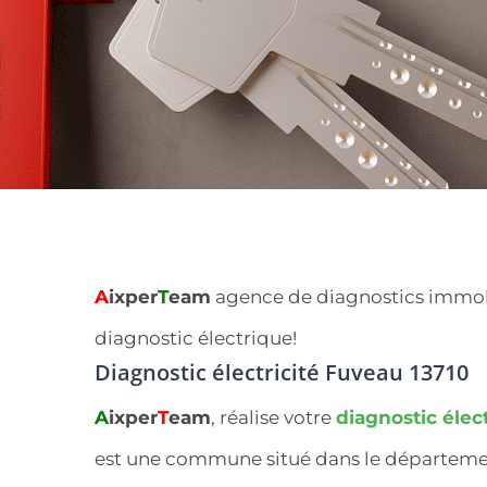
A
ixper
T
eam
agence de diagnostics immobili
diagnostic électrique!
Diagnostic électricité Fuveau 13710
A
ixper
T
eam
, réalise votre
diagnostic élect
est une commune situé dans le départem