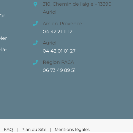
310, Chemin de l’aigle – 13390
Auriol
Var
Aix-en-Provence
04 42 21 11 12
Mer
Auriol
la-
04 42 01 01 27
Région PACA
06 73 49 89 51
 |
FAQ
|
Plan du Site
|
Mentions légales