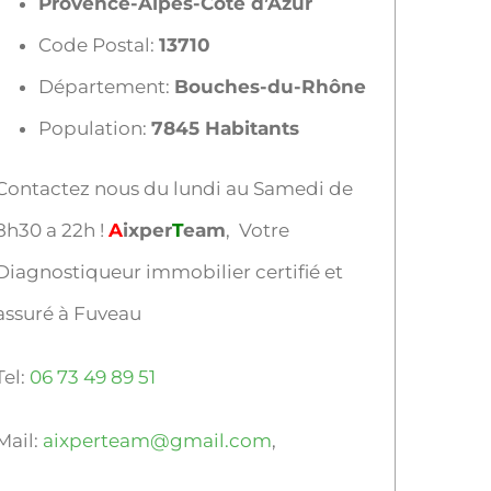
Provence-Alpes-Côte d’Azur
Code Postal:
13710
Département:
Bouches-du-Rhône
Population:
7845 Habitants
Contactez nous du lundi au Samedi de
8h30 a 22h !
A
ixper
T
eam
, Votre
Diagnostiqueur immobilier certifié et
assuré à Fuveau
Tel:
06 73 49 89 51
Mail:
aixperteam@gmail.com
,