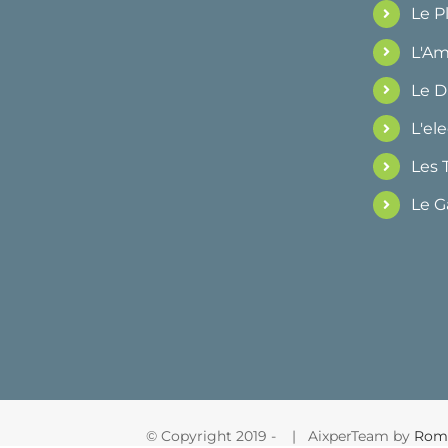
Le 
L'Am
Le 
L'ele
Les 
Le G
© Copyright 2019 -
| AixperTeam by
Rom