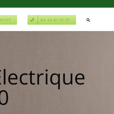
ATUIT
04 42 01 01 27
Electrique
0