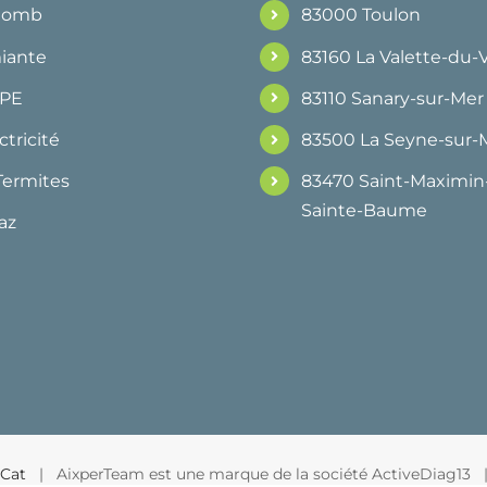
Plomb
83000 Toulon
iante
83160 La Valette-du-
DPE
83110 Sanary-sur-Mer
ctricité
83500 La Seyne-sur-
Termites
83470 Saint-Maximin-
Sainte-Baume
az
Cat
| AixperTeam est une marque de la société ActiveDiag13