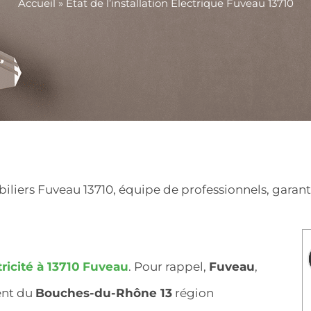
Accueil
»
Etat de l’installation Electrique Fuveau 13710
ers Fuveau 13710, équipe de professionnels, garantit 
ricité à 13710
Fuveau
. Pour rappel,
Fuveau
,
ent du
Bouches-du-Rhône 13
région