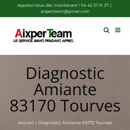
Passer
Appelez-nous dès maintenant ! 04 42 01 01 27
|
aixperteam@gmail.com
au
contenu
Diagnostic
Amiante
83170 Tourves
Accueil
»
Diagnostic Amiante 83170 Tourves