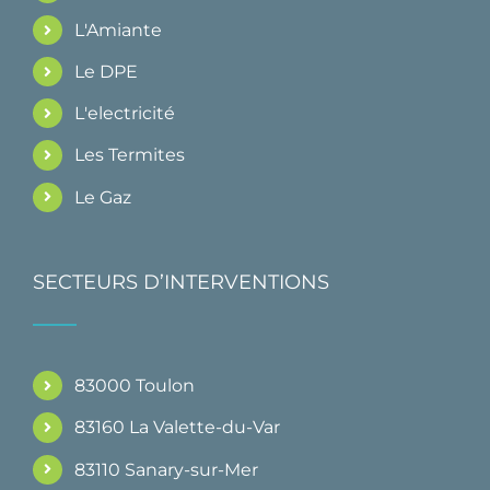
L'Amiante
Le DPE
L'electricité
Les Termites
Le Gaz
SECTEURS D’INTERVENTIONS
83000 Toulon
83160 La Valette-du-Var
83110 Sanary-sur-Mer