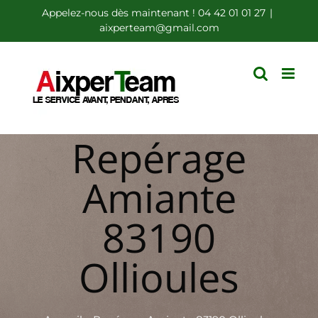
Passer
Appelez-nous dès maintenant ! 04 42 01 01 27
|
aixperteam@gmail.com
au
contenu
Repérage
Amiante
83190
Ollioules