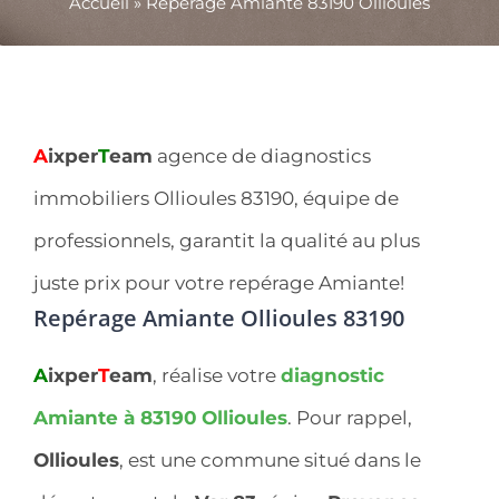
Accueil
»
Repérage Amiante 83190 Ollioules
A
ixper
T
eam
agence de diagnostics
immobiliers Ollioules 83190, équipe de
professionnels, garantit la qualité au plus
juste prix pour votre repérage Amiante!
Repérage Amiante Ollioules 83190
A
ixper
T
eam
, réalise votre
diagnostic
Amiante à 83190
Ollioules
. Pour rappel,
Ollioules
, est une commune situé dans le