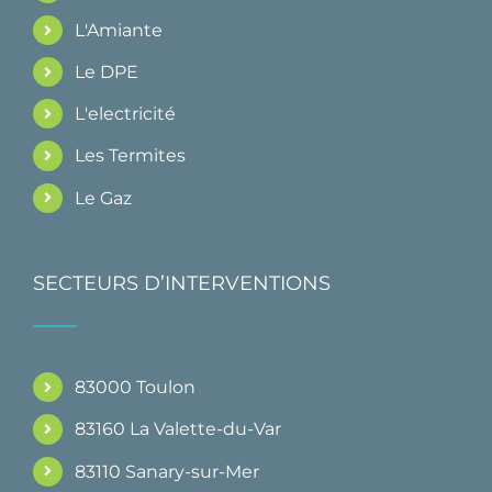
L'Amiante
Le DPE
L'electricité
Les Termites
Le Gaz
SECTEURS D’INTERVENTIONS
83000 Toulon
83160 La Valette-du-Var
83110 Sanary-sur-Mer