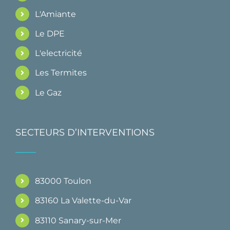
L'Amiante
Le DPE
L'electricité
Les Termites
Le Gaz
SECTEURS D’INTERVENTIONS
83000 Toulon
83160 La Valette-du-Var
83110 Sanary-sur-Mer