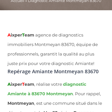
Accueil
»
Diagnostic Amiante Montmeyan 83670
A
ixper
T
eam
agence de diagnostics
immobiliers Montmeyan 83670, équipe de
professionnels, garantit la qualité au plus
juste prix pour votre diagnostic Amiante!
Repérage Amiante Montmeyan 83670
A
ixper
T
eam
, réalise votre
diagnostic
Amiante à 83670
Montmeyan
. Pour rappel,
Montmeyan
, est une commune situé dans le