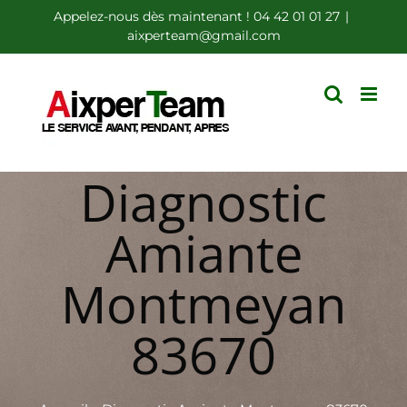
Passer
Appelez-nous dès maintenant ! 04 42 01 01 27
|
aixperteam@gmail.com
au
contenu
Diagnostic
Amiante
Montmeyan
83670