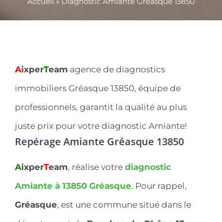
Accueil
»
Diagnostic Amiante Gréasque 13850
A
ixper
T
eam
agence de diagnostics
immobiliers Gréasque 13850, équipe de
professionnels, garantit la qualité au plus
juste prix pour votre diagnostic Amiante!
Repérage Amiante Gréasque 13850
A
ixper
T
eam
, réalise votre
diagnostic
Amiante à 13850
Gréasque
. Pour rappel,
Gréasque
, est une commune situé dans le