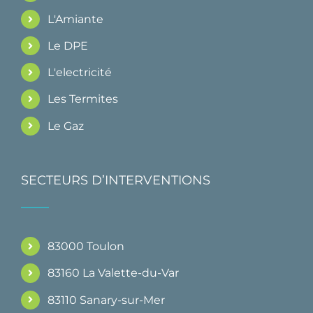
L'Amiante
Le DPE
L'electricité
Les Termites
Le Gaz
SECTEURS D’INTERVENTIONS
83000 Toulon
83160 La Valette-du-Var
83110 Sanary-sur-Mer