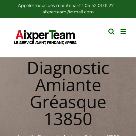
Passer
Appelez-nous dès maintenant ! 04 42 01 01 27
|
aixperteam@gmail.com
au
contenu
Diagnostic
Amiante
Gréasque
13850