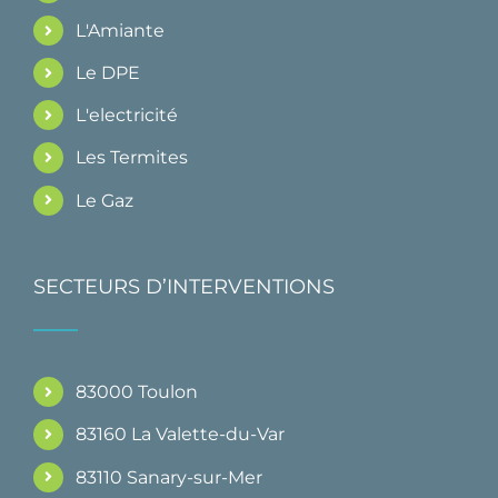
L'Amiante
Le DPE
L'electricité
Les Termites
Le Gaz
SECTEURS D’INTERVENTIONS
83000 Toulon
83160 La Valette-du-Var
83110 Sanary-sur-Mer