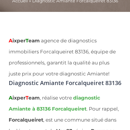
Accueil
»
Diagnostic Amiante Forcalqueiret 83136
A
ixper
T
eam
agence de diagnostics
immobiliers Forcalqueiret 83136, équipe de
professionnels, garantit la qualité au plus
juste prix pour votre diagnostic Amiante!
Diagnostic Amiante Forcalqueiret 83136
A
ixper
T
eam
, réalise votre
diagnostic
Amiante à 83136
Forcalqueiret
. Pour rappel,
Forcalqueiret
, est une commune situé dans