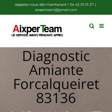
Passer
Appelez-nous dès maintenant ! 04 42 01 01 27
|
aixperteam@gmail.com
au
contenu
Diagnostic
Amiante
Forcalqueiret
83136